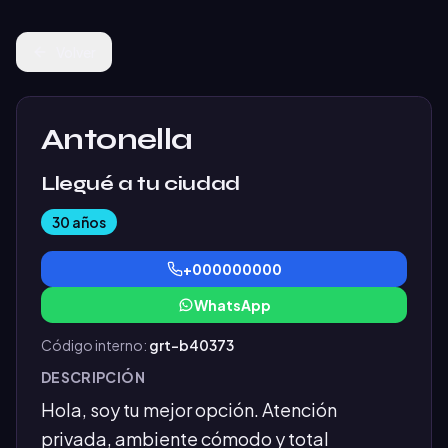
Volver
Antonella
Llegué a tu ciudad
30
años
+000000000
WhatsApp
Código interno:
grt-b40373
DESCRIPCIÓN
Hola, soy tu mejor opción. Atención 
privada, ambiente cómodo y total 