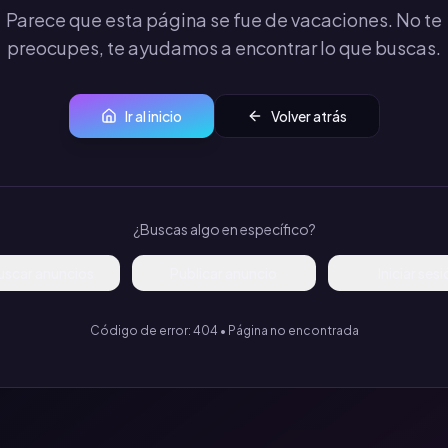
Parece que esta página se fue de vacaciones. No te
preocupes, te ayudamos a encontrar lo que buscas.
Ir al inicio
Volver atrás
¿Buscas algo en específico?
uscar anuncios
Publicar anuncio
Iniciar ses
Código de error: 404 • Página no encontrada